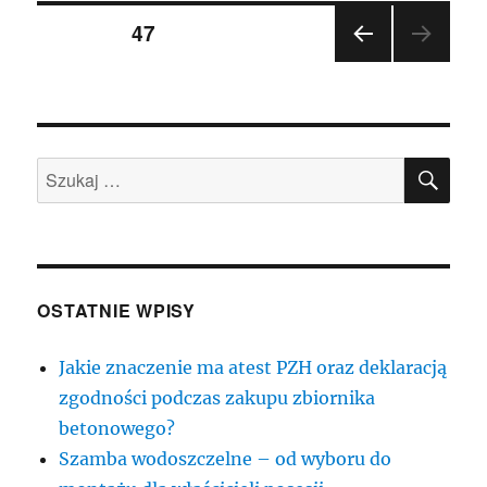
Nawigacja
na
STRONA
47
krakowskim
Kazimierzu
POP
po
RZE
DNIA
wpisach
STR
ONA
SZU
Szukaj:
OSTATNIE WPISY
Jakie znaczenie ma atest PZH oraz deklaracją
zgodności podczas zakupu zbiornika
betonowego?
Szamba wodoszczelne – od wyboru do