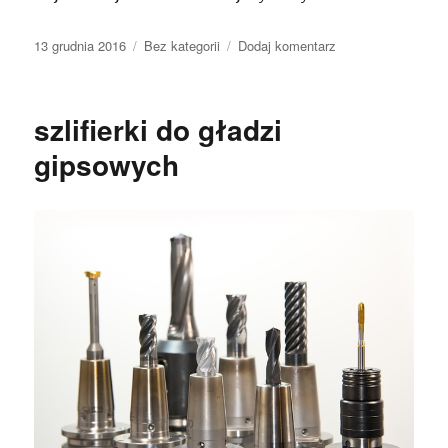
Data
Kategorie
do
13 grudnia 2016
Bez kategorii
Dodaj komentarz
publikacji
menopauza
tabletki
szlifierki do gładzi
gipsowych