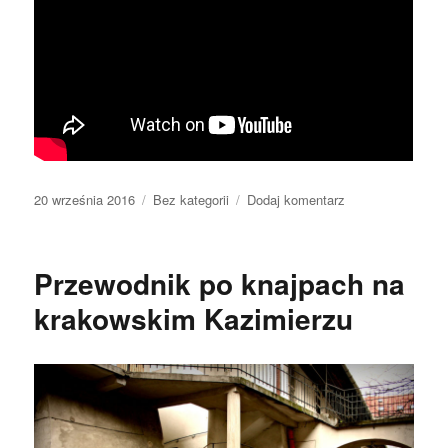
Data
Kategorie
do
20 września 2016
Bez kategorii
Dodaj komentarz
publikacji
Cechy
uzdrawiające
ziół
Przewodnik po knajpach na
krakowskim Kazimierzu