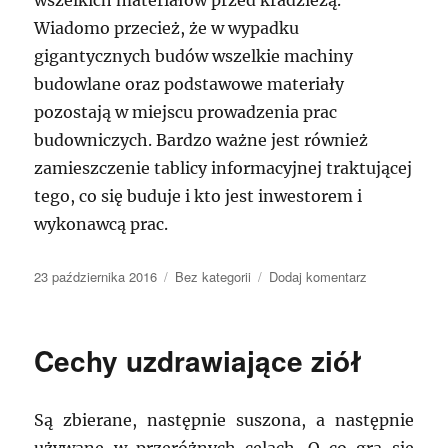
wszelkich materiałów przed kradzieżą.
Wiadomo przecież, że w wypadku
gigantycznych budów wszelkie machiny
budowlane oraz podstawowe materiały
pozostają w miejscu prowadzenia prac
budowniczych. Bardzo ważne jest również
zamieszczenie tablicy informacyjnej traktującej
tego, co się buduje i kto jest inwestorem i
wykonawcą prac.
Data
Kategorie
do
23 października 2016
Bez kategorii
Dodaj komentarz
publikacji
szlifierki
do
gładzi
Cechy uzdrawiające ziół
gipsowych
Są zbierane, następnie suszona, a następnie