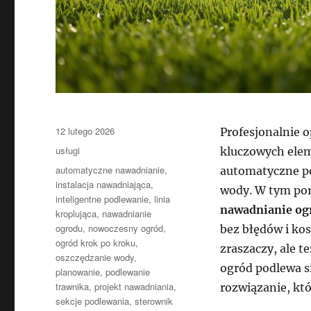
Data
12 lutego 2026
Profesjonalnie 
publikacji
Kategorie
usługi
kluczowych elem
Tagi
automatyczne nawadnianie
,
automatyczne po
instalacja nawadniająca
,
wody. W tym por
inteligentne podlewanie
,
linia
nawadnianie og
kroplująca
,
nawadnianie
ogrodu
,
nowoczesny ogród
,
bez błędów i ko
ogród krok po kroku
,
zraszaczy, ale t
oszczędzanie wody
,
ogród podlewa s
planowanie
,
podlewanie
trawnika
,
projekt nawadniania
,
rozwiązanie, któ
sekcje podlewania
,
sterownik