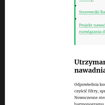
Sterowniki Ra
Projekt nawa
rozwiązania 
Utrzyma
nawadni
Odpowiednia kon
czyścić filtry, 
Nowoczesne ste
harmonogramu p