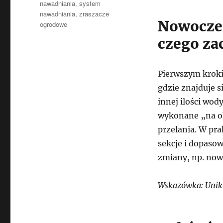
nawadniania
,
system
nawadniania
,
zraszacze
Nowoczes
ogrodowe
czego za
Pierwszym kroki
gdzie znajduje s
innej ilości wo
wykonane „na ok
przelania. W pra
sekcje i dopasow
zmiany, np. now
Wskazówka: Unikn