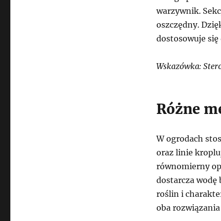
warzywnik. Sekc
oszczędny. Dzię
dostosowuje się 
Wskazówka: Sterow
Różne me
W ogrodach stos
oraz linie kropl
równomierny opa
dostarcza wodę 
roślin i charakt
oba rozwiązania