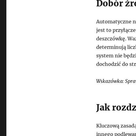
Dobór źr
Automatyczne na
jest to przyłącz
deszczówkę. Ważn
determinują liczb
system nie będzi
dochodzić do str
Wskazówka: Spra
Jak rozdz
Kluczową zasadą 
innego podlewan