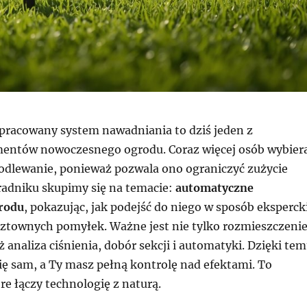
opracowany system nawadniania to dziś jeden z
entów nowoczesnego ogrodu. Coraz więcej osób wybier
dlewanie, ponieważ pozwala ono ograniczyć zużycie
adniku skupimy się na temacie:
automatyczne
rodu
, pokazując, jak podejść do niego w sposób ekspercki
sztownych pomyłek. Ważne jest nie tylko rozmieszczeni
eż analiza ciśnienia, dobór sekcji i automatyki. Dzięki te
ię sam, a Ty masz pełną kontrolę nad efektami. To
re łączy technologię z naturą.