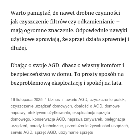
Warto pamiętać, że nawet drobne czynności –
jak czyszczenie filtrów czy odkamienianie –
mają ogromne znaczenie. Odpowiednie nawyki
użytkowe sprawiają, że sprzęt działa sprawniej i
dłużej.
Dbając o swoje AGD, dbasz o własny komfort i
bezpieczeństwo w domu. To prosty sposób na
bezproblemową eksploatację i spokój na lata.
Data
Kategorie
Tagi
16 listopada 2025
biznes
awarie AGD
,
czyszczenie pralek
,
publikacji
czyszczenie urządzeń domowych
,
dbałość o AGD
,
domowe
naprawy
,
efektywne użytkowanie
,
eksploatacja sprzętu
domowego
,
konserwacja AGD
,
naprawa zmywarek
,
pielęgnacja
urządzeń
,
porady techniczne
,
przedłużenie żywotności urządzeń
,
serwis AGD
,
sprzęt AGD
,
utrzymanie sprzętu