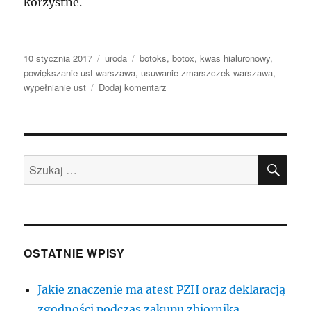
korzystne.
Data
Kategorie
Tagi
10 stycznia 2017
uroda
botoks
,
botox
,
kwas hialuronowy
,
publikacji
powiększanie ust warszawa
,
usuwanie zmarszczek warszawa
,
do
wypełnianie ust
Dodaj komentarz
Medycyna
estetyczna-
jak
być
SZU
piękną
Szukaj:
kobietą?
OSTATNIE WPISY
Jakie znaczenie ma atest PZH oraz deklaracją
zgodności podczas zakupu zbiornika