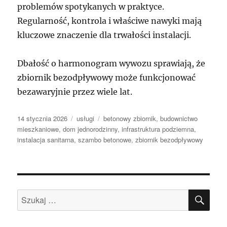
problemów spotykanych w praktyce.
Regularność, kontrola i właściwe nawyki mają
kluczowe znaczenie dla trwałości instalacji.
Dbałość o harmonogram wywozu sprawiają, że
zbiornik bezodpływowy może funkcjonować
bezawaryjnie przez wiele lat.
Data
Kategorie
Tagi
14 stycznia 2026
usługi
betonowy zbiornik
,
budownictwo
publikacji
mieszkaniowe
,
dom jednorodzinny
,
infrastruktura podziemna
,
instalacja sanitarna
,
szambo betonowe
,
zbiornik bezodpływowy
SZU
Szukaj: