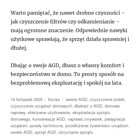
Warto pamiętać, że nawet drobne czynności –
jak czyszczenie filtrów czy odkamienianie –
mają ogromne znaczenie. Odpowiednie nawyki
użytkowe sprawiają, że sprzęt działa sprawniej i
dłużej.
Dbając o swoje AGD, dbasz o własny komfort i
bezpieczeństwo w domu. To prosty sposób na
bezproblemową eksploatację i spokój na lata.
Data
Kategorie
Tagi
16 listopada 2025
biznes
awarie AGD
,
czyszczenie pralek
,
publikacji
czyszczenie urządzeń domowych
,
dbałość o AGD
,
domowe
naprawy
,
efektywne użytkowanie
,
eksploatacja sprzętu
domowego
,
konserwacja AGD
,
naprawa zmywarek
,
pielęgnacja
urządzeń
,
porady techniczne
,
przedłużenie żywotności urządzeń
,
serwis AGD
,
sprzęt AGD
,
utrzymanie sprzętu