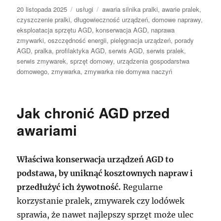
Data
Kategorie
Tagi
20 listopada 2025
usługi
awaria silnika pralki
,
awarie pralek
,
publikacji
czyszczenie pralki
,
długowieczność urządzeń
,
domowe naprawy
,
eksploatacja sprzętu AGD
,
konserwacja AGD
,
naprawa
zmywarki
,
oszczędność energii
,
pielęgnacja urządzeń
,
porady
AGD
,
pralka
,
profilaktyka AGD
,
serwis AGD
,
serwis pralek
,
serwis zmywarek
,
sprzęt domowy
,
urządzenia gospodarstwa
domowego
,
zmywarka
,
zmywarka nie domywa naczyń
Jak chronić AGD przed
awariami
Właściwa konserwacja urządzeń AGD to
podstawa, by uniknąć kosztownych napraw i
przedłużyć ich żywotność.
Regularne
korzystanie pralek, zmywarek czy lodówek
sprawia, że nawet najlepszy sprzęt może ulec