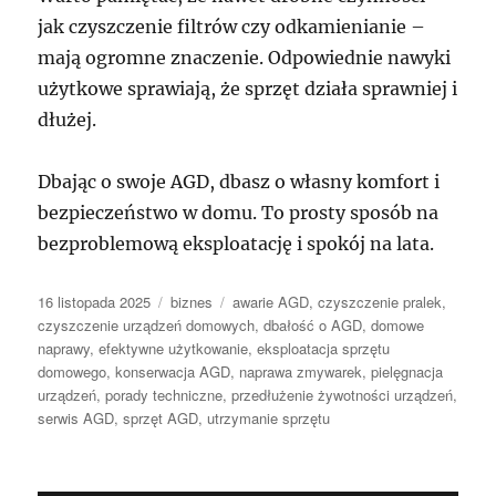
jak czyszczenie filtrów czy odkamienianie –
mają ogromne znaczenie. Odpowiednie nawyki
użytkowe sprawiają, że sprzęt działa sprawniej i
dłużej.
Dbając o swoje AGD, dbasz o własny komfort i
bezpieczeństwo w domu. To prosty sposób na
bezproblemową eksploatację i spokój na lata.
Data
Kategorie
Tagi
16 listopada 2025
biznes
awarie AGD
,
czyszczenie pralek
,
publikacji
czyszczenie urządzeń domowych
,
dbałość o AGD
,
domowe
naprawy
,
efektywne użytkowanie
,
eksploatacja sprzętu
domowego
,
konserwacja AGD
,
naprawa zmywarek
,
pielęgnacja
urządzeń
,
porady techniczne
,
przedłużenie żywotności urządzeń
,
serwis AGD
,
sprzęt AGD
,
utrzymanie sprzętu