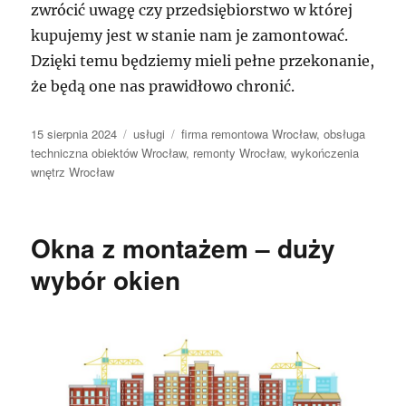
zwrócić uwagę czy przedsiębiorstwo w której
kupujemy jest w stanie nam je zamontować.
Dzięki temu będziemy mieli pełne przekonanie,
że będą one nas prawidłowo chronić.
Data
Kategorie
Tagi
15 sierpnia 2024
usługi
firma remontowa Wrocław
,
obsługa
publikacji
techniczna obiektów Wrocław
,
remonty Wrocław
,
wykończenia
wnętrz Wrocław
Okna z montażem – duży
wybór okien