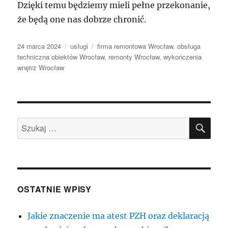
Dzięki temu będziemy mieli pełne przekonanie,
że będą one nas dobrze chronić.
Data
Kategorie
Tagi
24 marca 2024
usługi
firma remontowa Wrocław
,
obsługa
publikacji
techniczna obiektów Wrocław
,
remonty Wrocław
,
wykończenia
wnętrz Wrocław
SZU
Szukaj:
OSTATNIE WPISY
Jakie znaczenie ma atest PZH oraz deklaracją