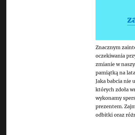
z
Znacznym zainte
oczekiwania przy
zmianie w naszy
pamiątką na lat
Jaka babcia nie 
których zdoła w
wykonamy spers
prezentem. Zajm
odbitki oraz róż