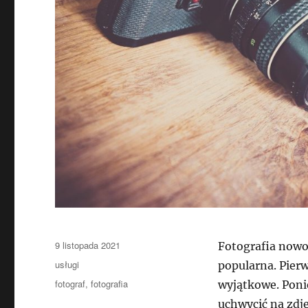
Data
9 listopada 2021
Fotografia nowo
publikacji
Kategorie
usługi
popularna. Pierw
Tagi
fotograf
,
fotografia
wyjątkowe. Poni
uchwycić na zdj