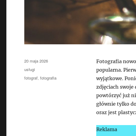
Data
20 maja 2026
Fotografia nowo
publikacji
Kategorie
usługi
popularna. Pierw
Tagi
fotograf
,
fotografia
wyjątkowe. Poni
zdjęciach swoje 
powtórzyć już ni
głównie tylko do
oraz jest plast
Reklama