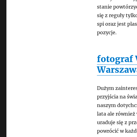
stanie powtórzyć
się z reguły tyl
spi oraz jest p
pozycje.
fotograf
Warszaw
Dużym zainteres
przyjścia na świ
naszym dotychcz
lata ale również
uraduje się z pr
powrócić w każd