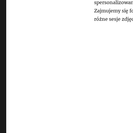
spersonalizowan
Zajmujemy się f
różne sesje zdję