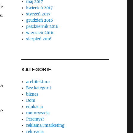
maj 2017
je
kwiecień 2017
styczeń 2017
ia
grudzień 2016
październik 2016
wrzesień 2016
sierpień 2016
KATEGORIE
architektura
ia
Bez kategorii
biznes
Dom
edukacja
ie
motoryzacja
Przemysł
reklama i marketing
rekreacja