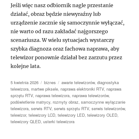
Jeśli więc nasz odbiornik nagle przestanie
działać, obraz będzie niewyraźny lub
urządzenie zacznie się samoczynnie wyłączać,
nie warto od razu zakładać najgorszego
scenariusza. W wielu sytuacjach wystarczy
szybka diagnoza oraz fachowa naprawa, aby
telewizor ponownie działał bez zarzutu przez
kolejne lata.
Data
Kategorie
Tagi
5 kwietnia 2026
biznes
awarie telewizorów
,
diagnostyka
publikacji
telewizora
,
martwe piksele
,
naprawa elektroniki RTV
,
naprawa
sprzętu RTV
,
naprawa telewizora
,
naprawa telewizorów
,
podświetlenie matrycy
,
rozmyty obraz
,
samoczynne wyłączanie
telewizora
,
serwis RTV
,
serwis sprzętu RTV
,
serwis telewizorów
,
telewizor
,
telewizory LCD
,
telewizory LED
,
telewizory OLED
,
telewizory QLED
,
usterki telewizora