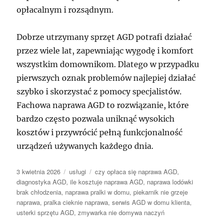
opłacalnym i rozsądnym.
Dobrze utrzymany sprzęt AGD potrafi działać
przez wiele lat, zapewniając wygodę i komfort
wszystkim domownikom. Dlatego w przypadku
pierwszych oznak problemów najlepiej działać
szybko i skorzystać z pomocy specjalistów.
Fachowa naprawa AGD to rozwiązanie, które
bardzo często pozwala uniknąć wysokich
kosztów i przywrócić pełną funkcjonalność
urządzeń używanych każdego dnia.
Data
Kategorie
Tagi
3 kwietnia 2026
usługi
czy opłaca się naprawa AGD
,
publikacji
diagnostyka AGD
,
ile kosztuje naprawa AGD
,
naprawa lodówki
brak chłodzenia
,
naprawa pralki w domu
,
piekarnik nie grzeje
naprawa
,
pralka cieknie naprawa
,
serwis AGD w domu klienta
,
usterki sprzętu AGD
,
zmywarka nie domywa naczyń