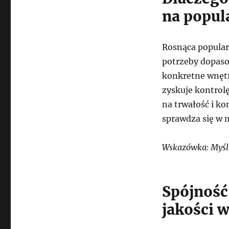
na popul
Rosnąca popula
potrzeby dopas
konkretne wnętr
zyskuje kontrol
na trwałość i ko
sprawdza się w 
Wskazówka: Myśl 
Spójność
jakości 