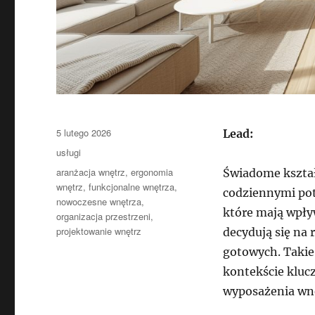
Data
5 lutego 2026
Lead:
publikacji
Kategorie
usługi
Tagi
aranżacja wnętrz
,
ergonomia
Świadome kształ
wnętrz
,
funkcjonalne wnętrza
,
codziennymi po
nowoczesne wnętrza
,
które mają wpływ
organizacja przestrzeni
,
projektowanie wnętrz
decydują się na
gotowych. Takie
kontekście kluc
wyposażenia wnę