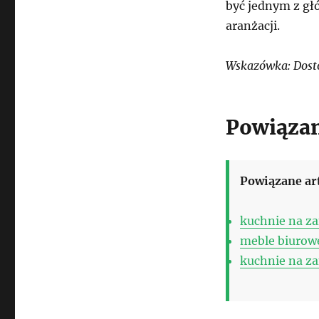
być jednym z głó
aranżacji.
Wskazówka: Dost
Powiązan
Powiązane ar
kuchnie na z
meble biurow
kuchnie na z