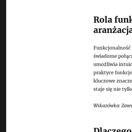
Rola fun
aranżacj
Funkcjonalność w
świadome połącz
umożliwia intui
praktyce funkcjo
kluczowe znacze
staje się nie tyl
Wskazówka: Zawsze
Dlaczego