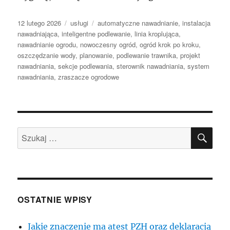
Data
Kategorie
Tagi
12 lutego 2026
usługi
automatyczne nawadnianie
,
instalacja
publikacji
nawadniająca
,
inteligentne podlewanie
,
linia kroplująca
,
nawadnianie ogrodu
,
nowoczesny ogród
,
ogród krok po kroku
,
oszczędzanie wody
,
planowanie
,
podlewanie trawnika
,
projekt
nawadniania
,
sekcje podlewania
,
sterownik nawadniania
,
system
nawadniania
,
zraszacze ogrodowe
SZU
Szukaj:
OSTATNIE WPISY
Jakie znaczenie ma atest PZH oraz deklaracją