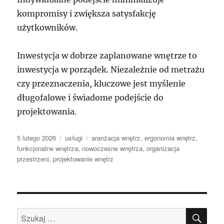
kompromisy i zwiększa satysfakcję
użytkowników.
Inwestycja w dobrze zaplanowane wnętrze to
inwestycja w porządek. Niezależnie od metrażu
czy przeznaczenia, kluczowe jest myślenie
długofalowe i świadome podejście do
projektowania.
Data
Kategorie
Tagi
5 lutego 2026
usługi
aranżacja wnętrz
,
ergonomia wnętrz
,
publikacji
funkcjonalne wnętrza
,
nowoczesne wnętrza
,
organizacja
przestrzeni
,
projektowanie wnętrz
SZU
Szukaj: