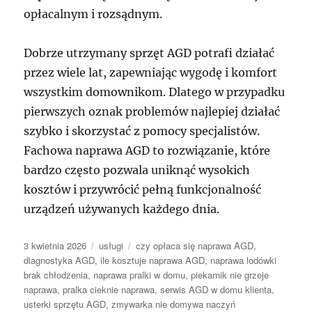
opłacalnym i rozsądnym.
Dobrze utrzymany sprzęt AGD potrafi działać
przez wiele lat, zapewniając wygodę i komfort
wszystkim domownikom. Dlatego w przypadku
pierwszych oznak problemów najlepiej działać
szybko i skorzystać z pomocy specjalistów.
Fachowa naprawa AGD to rozwiązanie, które
bardzo często pozwala uniknąć wysokich
kosztów i przywrócić pełną funkcjonalność
urządzeń używanych każdego dnia.
Data
Kategorie
Tagi
3 kwietnia 2026
usługi
czy opłaca się naprawa AGD
,
publikacji
diagnostyka AGD
,
ile kosztuje naprawa AGD
,
naprawa lodówki
brak chłodzenia
,
naprawa pralki w domu
,
piekarnik nie grzeje
naprawa
,
pralka cieknie naprawa
,
serwis AGD w domu klienta
,
usterki sprzętu AGD
,
zmywarka nie domywa naczyń