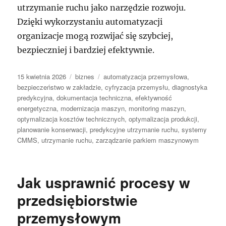
utrzymanie ruchu jako narzędzie rozwoju.
Dzięki wykorzystaniu automatyzacji
organizacje mogą rozwijać się szybciej,
bezpieczniej i bardziej efektywnie.
Data
Kategorie
Tagi
15 kwietnia 2026
biznes
automatyzacja przemysłowa
,
publikacji
bezpieczeństwo w zakładzie
,
cyfryzacja przemysłu
,
diagnostyka
predykcyjna
,
dokumentacja techniczna
,
efektywność
energetyczna
,
modernizacja maszyn
,
monitoring maszyn
,
optymalizacja kosztów technicznych
,
optymalizacja produkcji
,
planowanie konserwacji
,
predykcyjne utrzymanie ruchu
,
systemy
CMMS
,
utrzymanie ruchu
,
zarządzanie parkiem maszynowym
Jak usprawnić procesy w
przedsiębiorstwie
przemysłowym