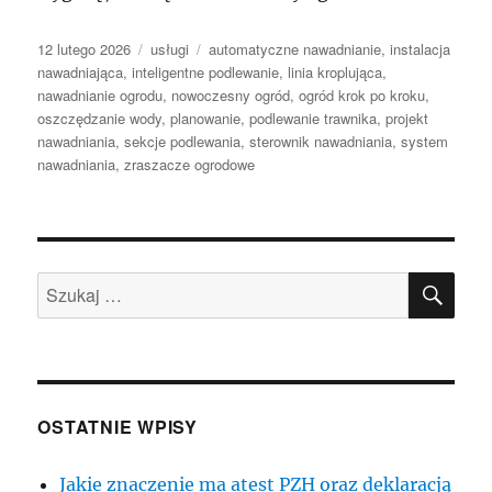
Data
Kategorie
Tagi
12 lutego 2026
usługi
automatyczne nawadnianie
,
instalacja
publikacji
nawadniająca
,
inteligentne podlewanie
,
linia kroplująca
,
nawadnianie ogrodu
,
nowoczesny ogród
,
ogród krok po kroku
,
oszczędzanie wody
,
planowanie
,
podlewanie trawnika
,
projekt
nawadniania
,
sekcje podlewania
,
sterownik nawadniania
,
system
nawadniania
,
zraszacze ogrodowe
SZU
Szukaj:
OSTATNIE WPISY
Jakie znaczenie ma atest PZH oraz deklaracją