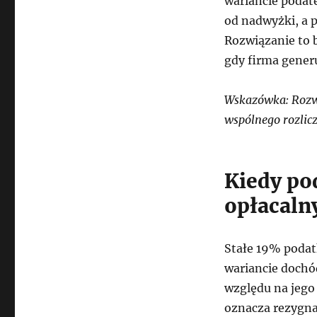
wariancie podat
od nadwyżki, a p
Rozwiązanie to 
gdy firma gener
Wskazówka: Rozważ
wspólnego rozlicz
Kiedy po
opłacaln
Stałe 19% podat
wariancie dochó
względu na jego 
oznacza rezygna