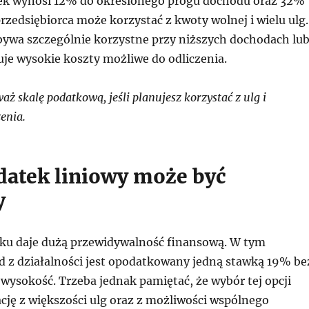
ek wynosi 12% do określonego progu dochodu oraz 32%
rzedsiębiorca może korzystać z kwoty wolnej i wielu ulg.
bywa szczególnie korzystne przy niższych dochodach lu
uje wysokie koszty możliwe do odliczenia.
 skalę podatkową, jeśli planujesz korzystać z ulg i
enia.
datek liniowy może być
y
ku daje dużą przewidywalność finansową. W tym
d z działalności jest opodatkowany jedną stawką 19% be
wysokość. Trzeba jednak pamiętać, że wybór tej opcji
cję z większości ulg oraz z możliwości wspólnego