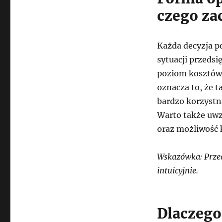
czego za
Każda decyzja p
sytuacji przeds
poziom kosztów
oznacza to, że 
bardzo korzystna
Warto także uwz
oraz możliwość 
Wskazówka: Przed 
intuicyjnie.
Dlaczego