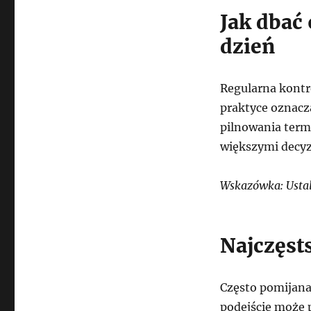
Jak dbać
dzień
Regularna kont
praktyce oznacz
pilnowania term
większymi decy
Wskazówka: Ustal 
Najczęst
Często pomijana 
podejście może 