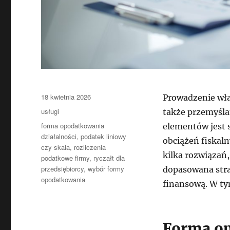
Data
18 kwietnia 2026
Prowadzenie wła
publikacji
Kategorie
usługi
także przemyśla
Tagi
forma opodatkowania
elementów jest 
działalności
,
podatek liniowy
obciążeń fiskal
czy skala
,
rozliczenia
kilka rozwiązań,
podatkowe firmy
,
ryczałt dla
przedsiębiorcy
,
wybór formy
dopasowana stra
opodatkowania
finansową. W ty
Forma op