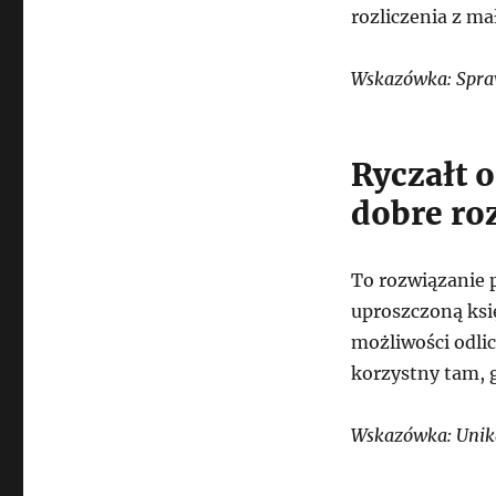
rozliczenia z m
Wskazówka: Spraw
Ryczałt 
dobre ro
To rozwiązanie 
uproszczoną księ
możliwości odli
korzystny tam, g
Wskazówka: Unika