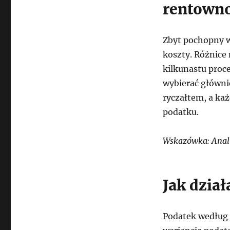
rentowno
Zbyt pochopny 
koszty. Różnice
kilkunastu proc
wybierać główni
ryczałtem, a każ
podatku.
Wskazówka: Anali
Jak dzia
Podatek według 