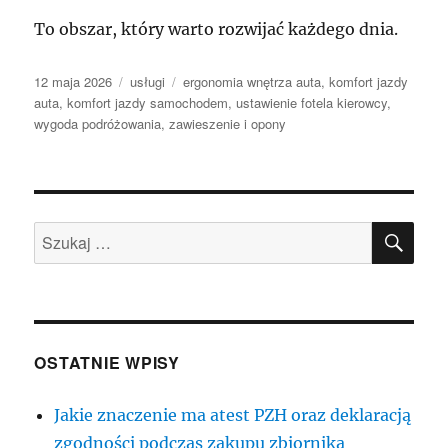
To obszar, który warto rozwijać każdego dnia.
Data
Kategorie
Tagi
12 maja 2026
usługi
ergonomia wnętrza auta
,
komfort jazdy
publikacji
auta
,
komfort jazdy samochodem
,
ustawienie fotela kierowcy
,
wygoda podróżowania
,
zawieszenie i opony
SZU
Szukaj:
OSTATNIE WPISY
Jakie znaczenie ma atest PZH oraz deklaracją
zgodności podczas zakupu zbiornika