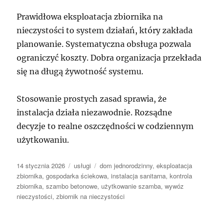
Prawidłowa eksploatacja zbiornika na
nieczystości to system działań, który zakłada
planowanie. Systematyczna obsługa pozwala
ograniczyć koszty. Dobra organizacja przekłada
się na długą żywotność systemu.
Stosowanie prostych zasad sprawia, że
instalacja działa niezawodnie. Rozsądne
decyzje to realne oszczędności w codziennym
użytkowaniu.
Data
Kategorie
Tagi
14 stycznia 2026
usługi
dom jednorodzinny
,
eksploatacja
publikacji
zbiornika
,
gospodarka ściekowa
,
instalacja sanitarna
,
kontrola
zbiornika
,
szambo betonowe
,
użytkowanie szamba
,
wywóz
nieczystości
,
zbiornik na nieczystości