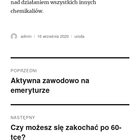
nad działaniem wszystkich innych
chemikaliów.
Autor
Data
Kategorie
admin
16 września 2020
uroda
publikacji
Nawigacja
POPRZEDNI
wpisu
Aktywna zawodowo na
Poprzedni
emeryturze
wpis:
NASTĘPNY
Czy możesz się zakochać po 60-
Następny
tce?
wpis: