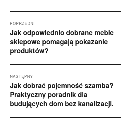
Nawigacja
POPRZEDNI
wpisu
Jak odpowiednio dobrane meble
Poprzedni
sklepowe pomagają pokazanie
wpis:
produktów?
NASTĘPNY
Jak dobrać pojemność szamba?
Następny
Praktyczny poradnik dla
wpis:
budujących dom bez kanalizacji.