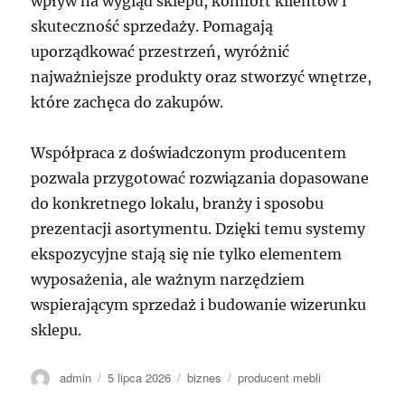
wpływ na wygląd sklepu, komfort klientów i
skuteczność sprzedaży. Pomagają
uporządkować przestrzeń, wyróżnić
najważniejsze produkty oraz stworzyć wnętrze,
które zachęca do zakupów.
Współpraca z doświadczonym producentem
pozwala przygotować rozwiązania dopasowane
do konkretnego lokalu, branży i sposobu
prezentacji asortymentu. Dzięki temu systemy
ekspozycyjne stają się nie tylko elementem
wyposażenia, ale ważnym narzędziem
wspierającym sprzedaż i budowanie wizerunku
sklepu.
Autor
Data
Kategorie
Tagi
admin
5 lipca 2026
biznes
producent mebli
publikacji