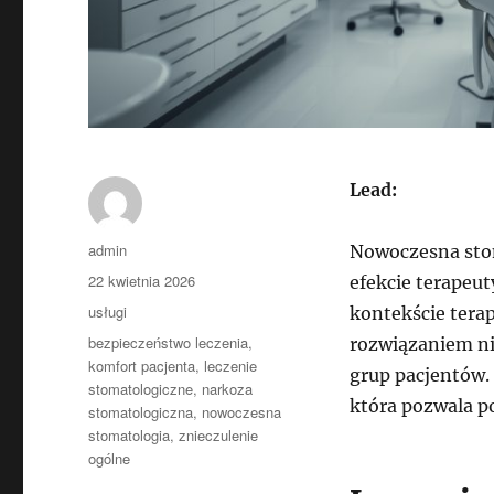
Lead:
Autor
admin
Nowoczesna stoma
Data
22 kwietnia 2026
efekcie terapeu
publikacji
Kategorie
usługi
kontekście tera
Tagi
bezpieczeństwo leczenia
,
rozwiązaniem ni
komfort pacjenta
,
leczenie
grup pacjentów.
stomatologiczne
,
narkoza
która pozwala p
stomatologiczna
,
nowoczesna
stomatologia
,
znieczulenie
ogólne