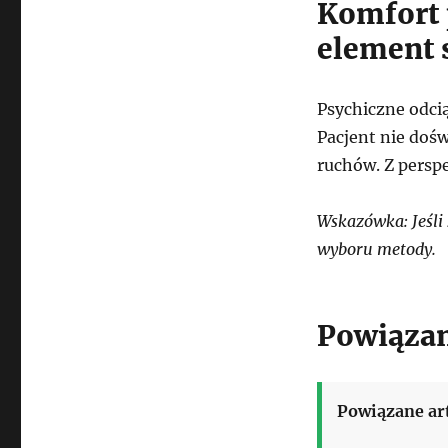
Komfort 
element 
Psychiczne odcią
Pacjent nie doś
ruchów. Z persp
Wskazówka: Jeśli 
wyboru metody.
Powiązan
Powiązane ar