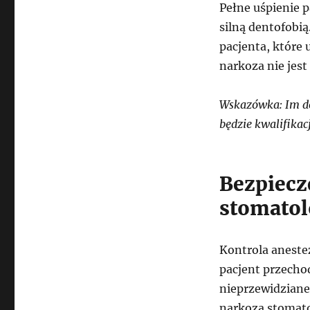
Pełne uśpienie 
silną dentofobi
pacjenta, które 
narkoza nie jes
Wskazówka: Im dok
będzie kwalifikac
Bezpiecz
stomatol
Kontrola anestez
pacjent przecho
nieprzewidziane
narkoza stomato