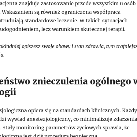
pacjenta znajduje zastosowanie przede wszystkim u osób
ą. Wskazaniem są również ograniczona współpraca
utrudniają standardowe leczenie. W takich sytuacjach
t udogodnieniem, lecz warunkiem skutecznej terapii.
ładniej opiszesz swoje obawy i stan zdrowia, tym trafniejs
ja.
eństwo znieczulenia ogólnego 
ogii
jologiczna opiera się na standardach klinicznych. Każdy
dzi wywiad anestezjologiczny, co minimalizuje zdarzeni
. Stały monitoring parametrów życiowych sprawia, że
logiczna jest dziś procedurą bezpieczną.