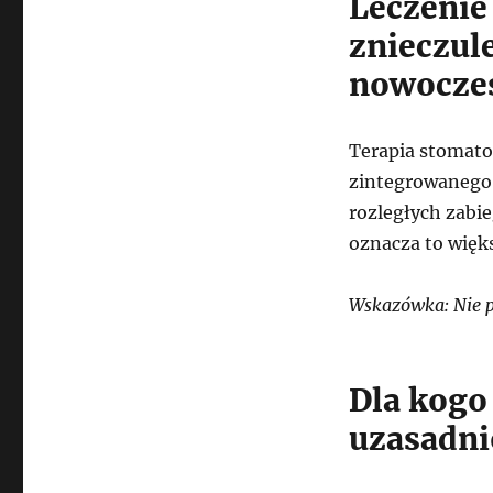
Leczenie
znieczul
nowoczes
Terapia stomato
zintegrowanego 
rozległych zabi
oznacza to więks
Wskazówka: Nie po
Dla kogo
uzasadni