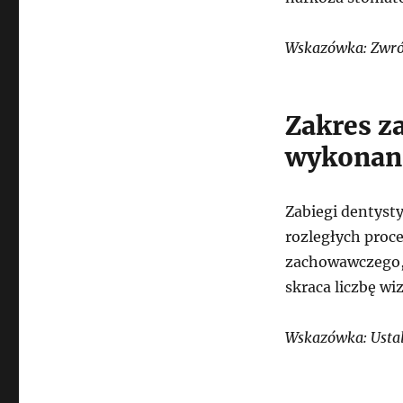
Wskazówka: Zwróć
Zakres z
wykonani
Zabiegi dentyst
rozległych proce
zachowawczego, 
skraca liczbę wiz
Wskazówka: Ustal