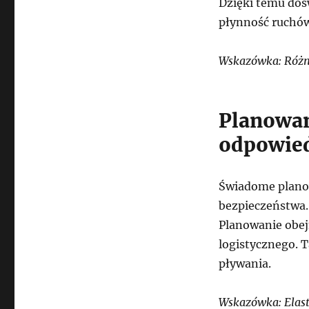
Dzięki temu doś
płynność ruchów
Wskazówka: Różno
Planowan
odpowied
Świadome planow
bezpieczeństwa.
Planowanie obej
logistycznego. T
pływania.
Wskazówka: Elast