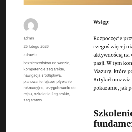
Wstęp:
Autor
admin
Rozpoczęcie pr
Data
25 lutego 2026
czegoś więcej ni
publikacji
Kategorie
zdrowie
aktywnością na 
Tagi
bezpieczeństwo na wodzie
,
pasji. W tym ko
kompetencje żeglarskie
,
Mazury, które p
nawigacja śródlądowa
,
Artykuł omawia 
planowanie rejsów
,
pływanie
rekreacyjne
,
przygotowanie do
pokazanie, jak p
rejsu
,
szkolenie żeglarskie
,
żeglarstwo
Szkoleni
fundame