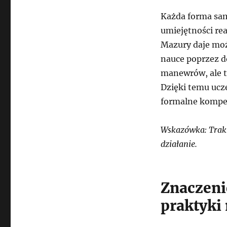
Każda forma sa
umiejętności re
Mazury daje moż
nauce poprzez d
manewrów, ale t
Dzięki temu ucze
formalne kompe
Wskazówka: Trakt
działanie.
Znaczeni
praktyki