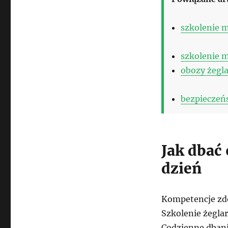
szkolenie 
szkolenie 
obozy żegla
bezpieczeńs
Jak dbać
dzień
Kompetencje zdo
Szkolenie żegla
Codzienne dbani