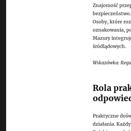
Znajomość przep
bezpieczeństwo.
Osoby, które ro
oznakowania, por
Mazury integruj
śródlądowych.
Wskazówka: Regul
Rola pra
odpowied
Praktyczne dośw
działania. Każdy