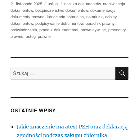
Data
Kategorie
Tagi
21 listopada 2025
usługi
analiza dokumentów
,
archiwizacja
publikacji
dokumentów
,
bezpieczeństwo dokumentów
,
dokumentacja
,
dokumenty prawne
,
kancelaria notarialna
,
notariusz
,
odpisy
dokumentów
,
podpisywanie dokumentów
,
poradnik prawny
,
poświadczenia
,
praca z dokumentami
,
prawo cywilne
,
procedury
prawne
,
usługi prawne
SZU
Szukaj:
OSTATNIE WPISY
Jakie znaczenie ma atest PZH oraz deklaracją
zgodności podczas zakupu zbiornika