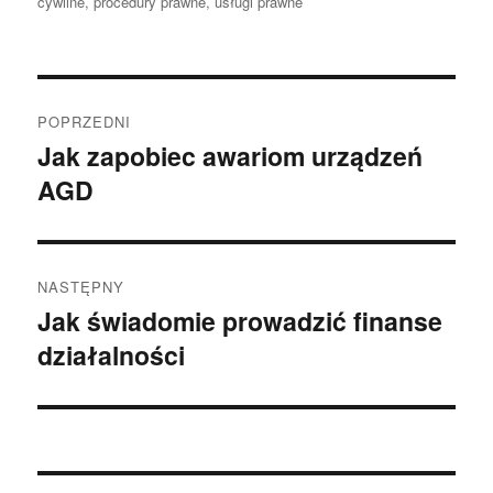
cywilne
,
procedury prawne
,
usługi prawne
Nawigacja
POPRZEDNI
wpisu
Jak zapobiec awariom urządzeń
Poprzedni
AGD
wpis:
NASTĘPNY
Jak świadomie prowadzić finanse
Następny
działalności
wpis: