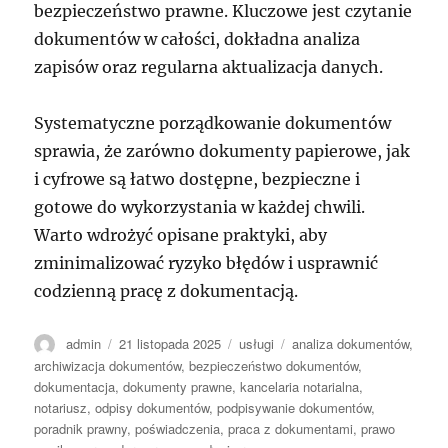
bezpieczeństwo prawne. Kluczowe jest czytanie
dokumentów w całości, dokładna analiza
zapisów oraz regularna aktualizacja danych.
Systematyczne porządkowanie dokumentów
sprawia, że zarówno dokumenty papierowe, jak
i cyfrowe są łatwo dostępne, bezpieczne i
gotowe do wykorzystania w każdej chwili.
Warto wdrożyć opisane praktyki, aby
zminimalizować ryzyko błędów i usprawnić
codzienną pracę z dokumentacją.
Autor
Data
Kategorie
Tagi
admin
21 listopada 2025
usługi
analiza dokumentów
,
publikacji
archiwizacja dokumentów
,
bezpieczeństwo dokumentów
,
dokumentacja
,
dokumenty prawne
,
kancelaria notarialna
,
notariusz
,
odpisy dokumentów
,
podpisywanie dokumentów
,
poradnik prawny
,
poświadczenia
,
praca z dokumentami
,
prawo