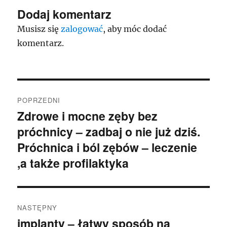
Dodaj komentarz
Musisz się
zalogować
, aby móc dodać
komentarz.
Nawigacja
POPRZEDNI
wpisu
Zdrowe i mocne zęby bez
Poprzedni
próchnicy – zadbaj o nie już dziś.
wpis:
Próchnica i ból zębów – leczenie
,a także profilaktyka
NASTĘPNY
implanty – łatwy sposób na
Następny