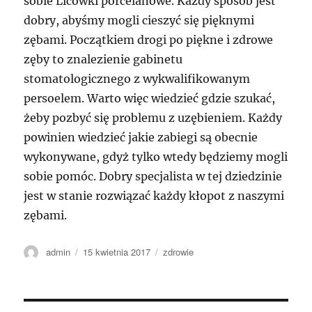
sobie Licówki porcelanowe. Każdy sposób jest
dobry, abyśmy mogli cieszyć się pięknymi
zębami. Początkiem drogi po piękne i zdrowe
zęby to znalezienie gabinetu
stomatologicznego z wykwalifikowanym
persoelem. Warto więc wiedzieć gdzie szukać,
żeby pozbyć się problemu z uzębieniem. Każdy
powinien wiedzieć jakie zabiegi są obecnie
wykonywane, gdyż tylko wtedy będziemy mogli
sobie pomóc. Dobry specjalista w tej dziedzinie
jest w stanie rozwiązać każdy kłopot z naszymi
zębami.
Autor
Data
Kategorie
admin
15 kwietnia 2017
zdrowie
publikacji