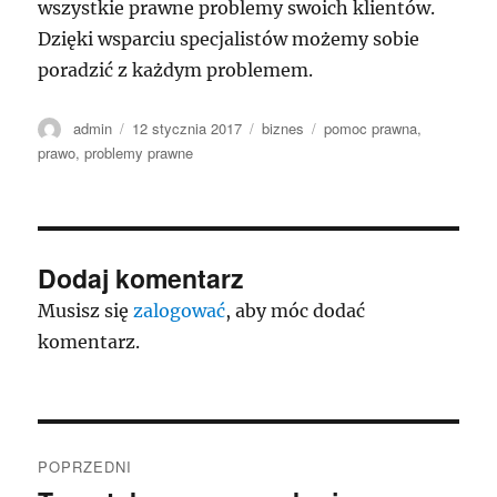
wszystkie prawne problemy swoich klientów.
Dzięki wsparciu specjalistów możemy sobie
poradzić z każdym problemem.
Autor
Data
Kategorie
Tagi
admin
12 stycznia 2017
biznes
pomoc prawna
,
publikacji
prawo
,
problemy prawne
Dodaj komentarz
Musisz się
zalogować
, aby móc dodać
komentarz.
Nawigacja
POPRZEDNI
wpisu