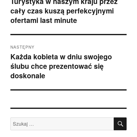
Turystyka w naszym kraju przez
Poprzedni
cały czas kuszą perfekcyjnymi
wpis:
ofertami last minute
NASTĘPNY
Każda kobieta w dniu swojego
Następny
ślubu chce prezentować się
wpis:
doskonale
SZU
Szukaj: