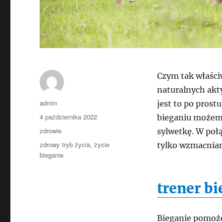
Czym tak właściw
naturalnych akty
Autor
admin
jest to po prost
Data
4 października 2022
bieganiu możemy
publikacji
Kategorie
zdrowie
sylwetkę. W połą
Tagi
zdrowy tryb życia
,
życie
tylko wzmacnia
bieganie
trener bi
Bieganie pomoż