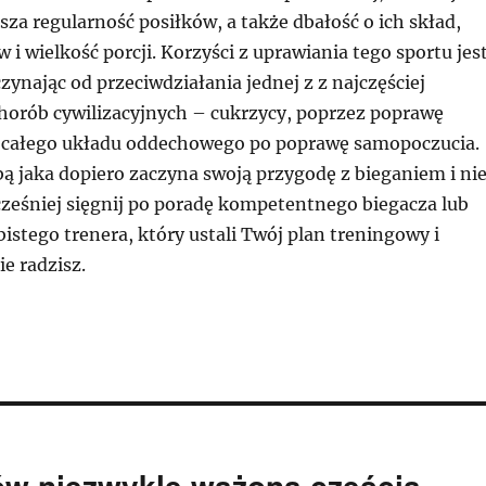
za regularność posiłków, a także dbałość o ich skład,
 i wielkość porcji. Korzyści z uprawiania tego sportu jes
czynając od przeciwdziałania jednej z z najczęściej
horób cywilizacyjnych – cukrzycy, poprzez poprawę
 całego układu oddechowego po poprawę samopoczucia.
obą jaka dopiero zaczyna swoją przygodę z bieganiem i ni
cześniej sięgnij po poradę kompetentnego biegacza lub
bistego trenera, który ustali Twój plan treningowy i
ie radzisz.
ów niezwykle ważoną częścią