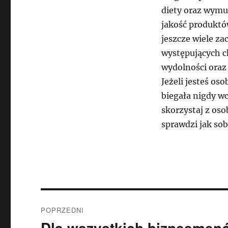
diety oraz wymus
jakość produktów
jeszcze wiele za
występujących c
wydolności oraz
Jeżeli jesteś os
biegała nigdy w
skorzystaj z oso
sprawdzi jak sob
Nawigacja
POPRZEDNI
wpisu
Dla wszystkich biznesmen
Poprzedni