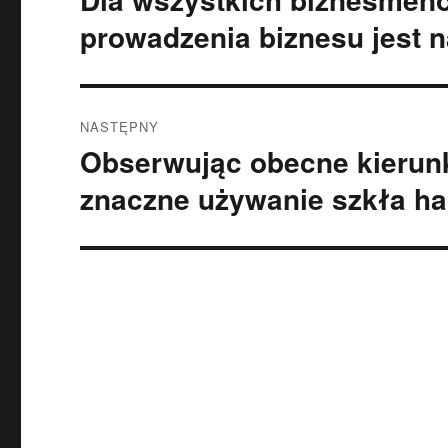
wpis:
prowadzenia biznesu jest n
NASTĘPNY
Obserwując obecne kierunk
Następny
wpis:
znaczne używanie szkła h