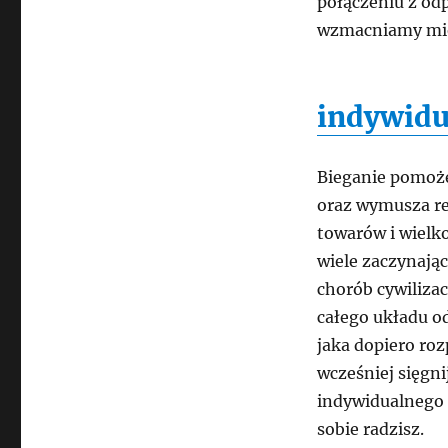
połączeniu z odp
wzmacniamy mię
indywidu
Bieganie pomoże
oraz wymusza reg
towarów i wielko
wiele zaczynając
chorób cywiliza
całego układu o
jaka dopiero roz
wcześniej sięgn
indywidualnego t
sobie radzisz.