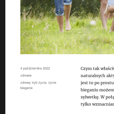
Data
4 października 2022
Czym tak właściw
publikacji
Kategorie
zdrowie
naturalnych akty
Tagi
zdrowy tryb życia
,
życie
jest to po prost
bieganie
bieganiu możemy
sylwetkę. W połą
tylko wzmacnia