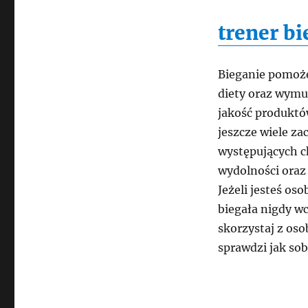
trener bi
Bieganie pomoż
diety oraz wymus
jakość produktów
jeszcze wiele za
występujących c
wydolności oraz
Jeżeli jesteś os
biegała nigdy w
skorzystaj z oso
sprawdzi jak sob