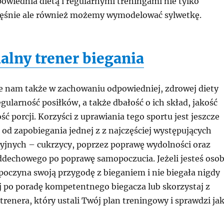
owiednia dietą i regularnymi treningami nie tylko
śnie ale również możemy wymodelować sylwetkę.
alny trener biegania
 nam także w zachowaniu odpowiedniej, zdrowej diety
ularność posiłków, a także dbałość o ich skład, jakość
ść porcji. Korzyści z uprawiania tego sportu jest jeszcze
 od zapobiegania jednej z z najczęściej występujących
cyjnych – cukrzycy, poprzez poprawę wydolności oraz
ddechowego po poprawę samopoczucia. Jeżeli jesteś oso
poczyna swoją przygodę z bieganiem i nie biegała nigdy
ij po poradę kompetentnego biegacza lub skorzystaj z
renera, który ustali Twój plan treningowy i sprawdzi ja