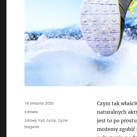
Data
18 sierpnia 2020
Czym tak właściw
publikacji
Kategorie
zdrowie
naturalnych akty
Tagi
zdrowy tryb życia
,
życie
jest to po prost
bieganie
możemy zgubić z