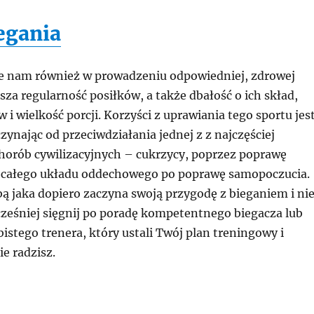
egania
e nam również w prowadzeniu odpowiedniej, zdrowej
za regularność posiłków, a także dbałość o ich skład,
 i wielkość porcji. Korzyści z uprawiania tego sportu jes
czynając od przeciwdziałania jednej z z najczęściej
horób cywilizacyjnych – cukrzycy, poprzez poprawę
 całego układu oddechowego po poprawę samopoczucia.
obą jaka dopiero zaczyna swoją przygodę z bieganiem i ni
cześniej sięgnij po poradę kompetentnego biegacza lub
bistego trenera, który ustali Twój plan treningowy i
ie radzisz.