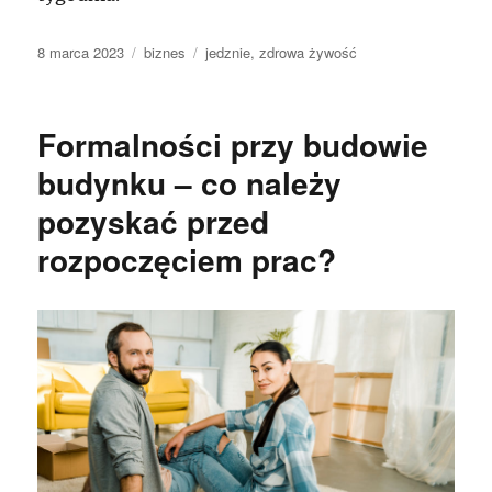
Data
Kategorie
Tagi
8 marca 2023
biznes
jedznie
,
zdrowa żywość
publikacji
Formalności przy budowie
budynku – co należy
pozyskać przed
rozpoczęciem prac?