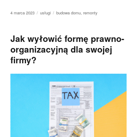
Data
Kategorie
Tagi
4 marca 2023
usługi
budowa domu
,
remonty
publikacji
Jak wyłowić formę prawno-
organizacyjną dla swojej
firmy?