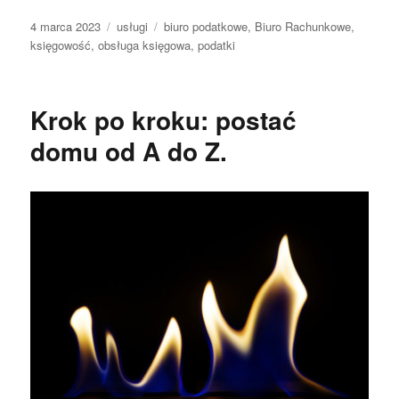
Data
Kategorie
Tagi
4 marca 2023
usługi
biuro podatkowe
,
Biuro Rachunkowe
,
publikacji
księgowość
,
obsługa księgowa
,
podatki
Krok po kroku: postać
domu od A do Z.