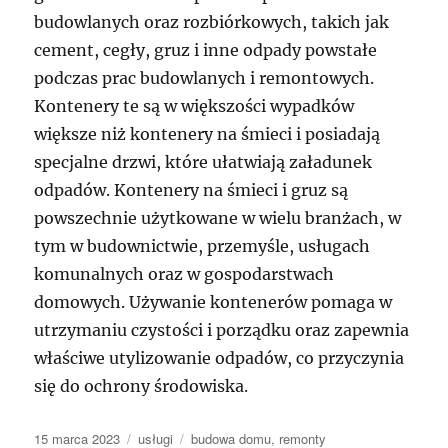
budowlanych oraz rozbiórkowych, takich jak
cement, cegły, gruz i inne odpady powstałe
podczas prac budowlanych i remontowych.
Kontenery te są w większości wypadków
większe niż kontenery na śmieci i posiadają
specjalne drzwi, które ułatwiają załadunek
odpadów. Kontenery na śmieci i gruz są
powszechnie użytkowane w wielu branżach, w
tym w budownictwie, przemyśle, usługach
komunalnych oraz w gospodarstwach
domowych. Używanie kontenerów pomaga w
utrzymaniu czystości i porządku oraz zapewnia
właściwe utylizowanie odpadów, co przyczynia
się do ochrony środowiska.
Data
Kategorie
Tagi
15 marca 2023
usługi
budowa domu
,
remonty