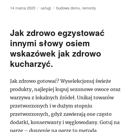
Data
Kategorie
Tagi
14 marca 2023
usługi
budowa domu
,
remonty
publikacji
Jak zdrowo egzystować
innymi słowy osiem
wskazówek jak zdrowo
kucharzyć.
Jak zdrowo gotować? Wyselekcjonuj świeże
produkty, najlepiej kupuj sezonowe owoce oraz
warzywa z lokalnych źródeł. Unikaj towarów
przetworzonych i w dużym stopniu
przetworzonych, gdyż zawierają one często
dodatki, konserwanty i węglowodany. Gotuj na
parze – duszenie na parze to metoda