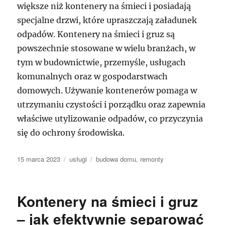
większe niż kontenery na śmieci i posiadają
specjalne drzwi, które upraszczają załadunek
odpadów. Kontenery na śmieci i gruz są
powszechnie stosowane w wielu branżach, w
tym w budownictwie, przemyśle, usługach
komunalnych oraz w gospodarstwach
domowych. Używanie kontenerów pomaga w
utrzymaniu czystości i porządku oraz zapewnia
właściwe utylizowanie odpadów, co przyczynia
się do ochrony środowiska.
Data
Kategorie
Tagi
15 marca 2023
usługi
budowa domu
,
remonty
publikacji
Kontenery na śmieci i gruz
– jak efektywnie separować