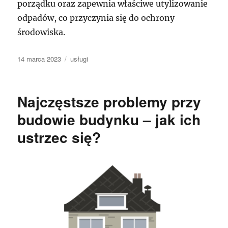
porządku oraz zapewnia właściwe utylizowanie
odpadów, co przyczynia się do ochrony
środowiska.
Data
Kategorie
14 marca 2023
usługi
publikacji
Najczęstsze problemy przy
budowie budynku – jak ich
ustrzec się?