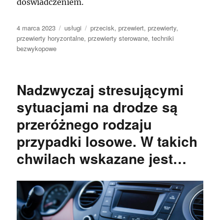
doświadczeniem.
Data
Kategorie
Tagi
4 marca 2023
usługi
przecisk
,
przewiert
,
przewierty
,
publikacji
przewierty horyzontalne
,
przewierty sterowane
,
techniki
bezwykopowe
Nadzwyczaj stresującymi
sytuacjami na drodze są
przeróżnego rodzaju
przypadki losowe. W takich
chwilach wskazane jest…