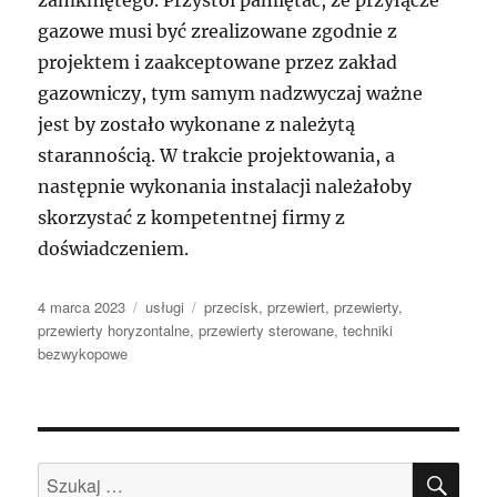
zamkniętego. Przystoi pamiętać, że przyłącze
gazowe musi być zrealizowane zgodnie z
projektem i zaakceptowane przez zakład
gazowniczy, tym samym nadzwyczaj ważne
jest by zostało wykonane z należytą
starannością. W trakcie projektowania, a
następnie wykonania instalacji należałoby
skorzystać z kompetentnej firmy z
doświadczeniem.
Data
Kategorie
Tagi
4 marca 2023
usługi
przecisk
,
przewiert
,
przewierty
,
publikacji
przewierty horyzontalne
,
przewierty sterowane
,
techniki
bezwykopowe
SZU
Szukaj: