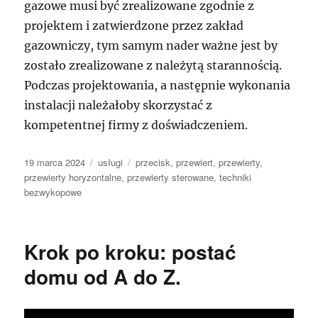
gazowe musi być zrealizowane zgodnie z
projektem i zatwierdzone przez zakład
gazowniczy, tym samym nader ważne jest by
zostało zrealizowane z należytą starannością.
Podczas projektowania, a następnie wykonania
instalacji należałoby skorzystać z
kompetentnej firmy z doświadczeniem.
Data
Kategorie
Tagi
19 marca 2024
usługi
przecisk
,
przewiert
,
przewierty
,
publikacji
przewierty horyzontalne
,
przewierty sterowane
,
techniki
bezwykopowe
Krok po kroku: postać
domu od A do Z.