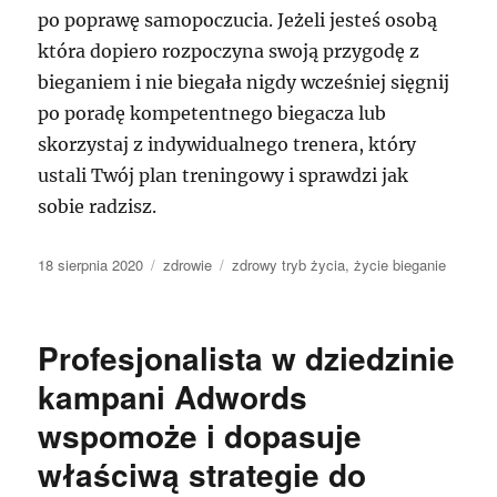
po poprawę samopoczucia. Jeżeli jesteś osobą
która dopiero rozpoczyna swoją przygodę z
bieganiem i nie biegała nigdy wcześniej sięgnij
po poradę kompetentnego biegacza lub
skorzystaj z indywidualnego trenera, który
ustali Twój plan treningowy i sprawdzi jak
sobie radzisz.
Data
Kategorie
Tagi
18 sierpnia 2020
zdrowie
zdrowy tryb życia
,
życie bieganie
publikacji
Profesjonalista w dziedzinie
kampani Adwords
wspomoże i dopasuje
właściwą strategie do