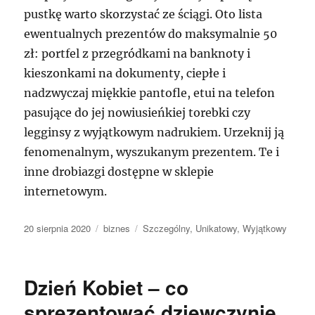
pustkę warto skorzystać ze ściągi. Oto lista
ewentualnych prezentów do maksymalnie 50
zł: portfel z przegródkami na banknoty i
kieszonkami na dokumenty, ciepłe i
nadzwyczaj miękkie pantofle, etui na telefon
pasujące do jej nowiusieńkiej torebki czy
legginsy z wyjątkowym nadrukiem. Urzeknij ją
fenomenalnym, wyszukanym prezentem. Te i
inne drobiazgi dostępne w sklepie
internetowym.
Data
Kategorie
Tagi
20 sierpnia 2020
biznes
Szczególny
,
Unikatowy
,
Wyjątkowy
publikacji
Dzień Kobiet – co
sprezentować dziewczynie,