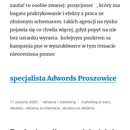
zaufać to osobie zwanej: pozycjoner , który ma
bogate praktykowanie i efekty z praca ze
złożonym schematem. takich agencji na rynku
pojawia się co chwila więcej, gdyż popyt na nie
bez ustanku wyrasta. kolejnym punktem sa
kampania pne w wyszukiwarce w tym temacie
nieoceniona pomoc
specjalista Adwords Proszowice
Data
Kategorie
Tagi
17 sierpnia 2020
reklama i marketing
marketing w sieci
,
publikacji
rekalam
,
reklama w internecie
,
skuteczna reklama