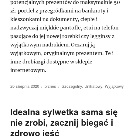
potencjalnych prezentów do maksymalnie 50
zł: portfel z przegródkami na banknoty i
kieszonkami na dokumenty, ciepłe i
nadzwyczaj miękkie pantofle, etui na telefon
pasujące do jej nowej torebki czy legginsy z
wyjątkowym nadrukiem. Oczaruj ją
wyjątkowym, oryginalnym prezentem. Te i
inne drobiazgi dostępne w sklepie
internetowym.
Data
Kategorie
Tagi
20 sierpnia 2020
biznes
Szczególny
,
Unikatowy
,
Wyjątkowy
publikacji
Idealna sylwetka sama się
nie zrobi, zacznij biegać i
zdrowo jeść