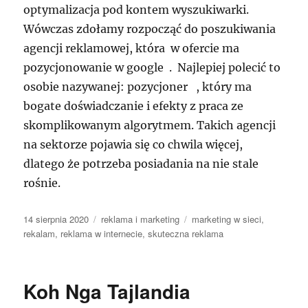
optymalizacja pod kontem wyszukiwarki.
Wówczas zdołamy rozpocząć do poszukiwania
agencji reklamowej, która w ofercie ma
pozycjonowanie w google . Najlepiej polecić to
osobie nazywanej: pozycjoner , który ma
bogate doświadczanie i efekty z praca ze
skomplikowanym algorytmem. Takich agencji
na sektorze pojawia się co chwila więcej,
dlatego że potrzeba posiadania na nie stale
rośnie.
Data
Kategorie
Tagi
14 sierpnia 2020
reklama i marketing
marketing w sieci
,
publikacji
rekalam
,
reklama w internecie
,
skuteczna reklama
Koh Nga Tajlandia