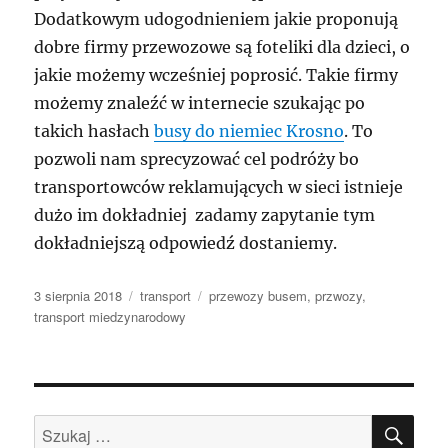
Dodatkowym udogodnieniem jakie proponują
dobre firmy przewozowe są foteliki dla dzieci, o
jakie możemy wcześniej poprosić. Takie firmy
możemy znaleźć w internecie szukając po
takich hasłach
busy do niemiec Krosno
. To
pozwoli nam sprecyzować cel podróży bo
transportowców reklamujących w sieci istnieje
dużo im dokładniej zadamy zapytanie tym
dokładniejszą odpowiedź dostaniemy.
Data
Kategorie
Tagi
3 sierpnia 2018
transport
przewozy busem
,
przwozy
,
publikacji
transport miedzynarodowy
SZU
Szukaj: