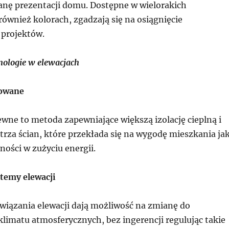
nę prezentacji domu. Dostępne w wielorakich
również kolorach, zgadzają się na osiągnięcie
projektów.
ologie w elewacjach
lowane
wne to metoda zapewniające większą izolację cieplną i
trza ścian, które przekłada się na wygodę mieszkania ja
ości w zużyciu energii.
stemy elewacji
związania elewacji dają możliwość na zmianę do
 klimatu atmosferycznych, bez ingerencji regulując takie