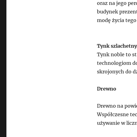
oraz na jego per
budynek prezent
modę życia teg
Tynk szlachetny
Tynk noble to s
technologiom do
skrojonych do d
Drewno
Drewno na powier
Współczesne tec
używanie w licz