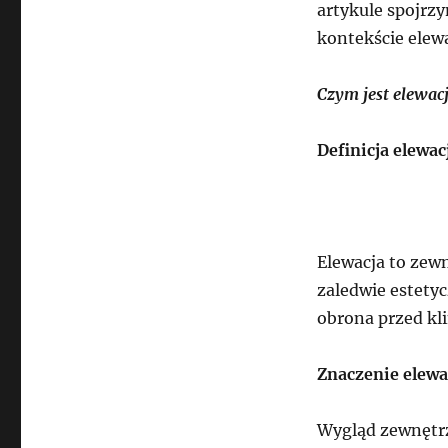
artykule spojrz
kontekście elew
Czym jest elewac
Definicja elewac
Elewacja to zewn
zaledwie estetyc
obrona przed kl
Znaczenie elewa
Wygląd zewnętrz