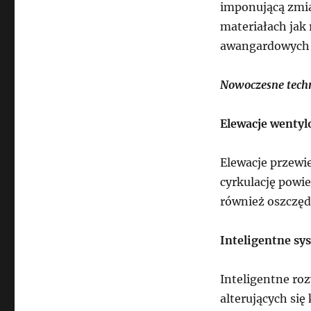
imponującą zmia
materiałach jak 
awangardowych 
Nowoczesne techn
Elewacje wenty
Elewacje przewie
cyrkulację powie
również oszczędn
Inteligentne sy
Inteligentne ro
alterujących się