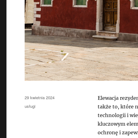
Data
29 kwietnia 2024
Elewacja rezyden
publikacji
Kategorie
usługi
także to, które
technologii i wi
kluczowym eleme
ochronę i zapewn