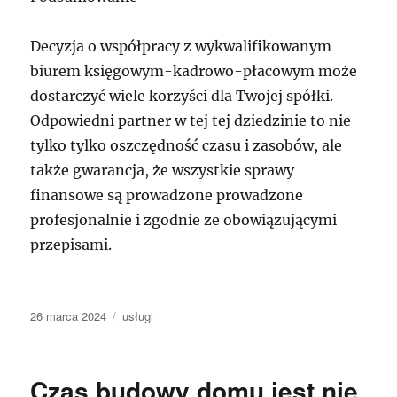
Decyzja o współpracy z wykwalifikowanym
biurem księgowym-kadrowo-płacowym może
dostarczyć wiele korzyści dla Twojej spółki.
Odpowiedni partner w tej tej dziedzinie to nie
tylko tylko oszczędność czasu i zasobów, ale
także gwarancja, że wszystkie sprawy
finansowe są prowadzone prowadzone
profesjonalnie i zgodnie ze obowiązującymi
przepisami.
Data
Kategorie
26 marca 2024
usługi
publikacji
Czas budowy domu jest nie