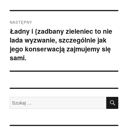
NASTĘPNY
Ładny i {zadbany zieleniec to nie
Następny
lada wyzwanie, szczególnie jak
wpis:
jego konserwacją zajmujemy się
sami.
SZU
Szukaj: