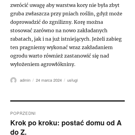
zwrócić uwagę aby warstwa kory nie była zbyt
gruba zwłaszcza przy pniach roślin, gdyż może
doprowadzić do zgnilizny. Korę można
stosować zarówno na nowo zakładanych
rabatach, jak i na już istniejących. Jeżeli zabieg
ten pragniemy wykonać wraz zakładaniem
ogrodu warto również zastanowić się nad
wyłożeniem agrowłókniny.
Autor
Data
Kategorie
admin
24 marca 2024
usługi
publikacji
Nawigacja
POPRZEDNI
wpisu
Krok po kroku: postać domu od A
Poprzedni
do Z.
wpis: