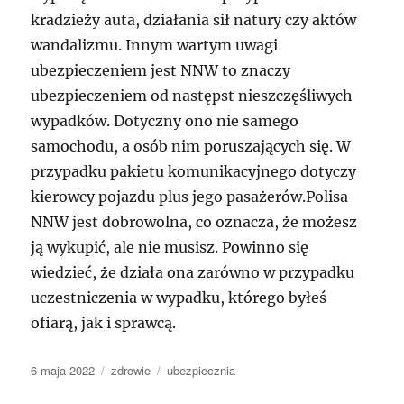
kradzieży auta, działania sił natury czy aktów
wandalizmu. Innym wartym uwagi
ubezpieczeniem jest NNW to znaczy
ubezpieczeniem od następst nieszczęśliwych
wypadków. Dotyczny ono nie samego
samochodu, a osób nim poruszających się. W
przypadku pakietu komunikacyjnego dotyczy
kierowcy pojazdu plus jego pasażerów.Polisa
NNW jest dobrowolna, co oznacza, że możesz
ją wykupić, ale nie musisz. Powinno się
wiedzieć, że działa ona zarówno w przypadku
uczestniczenia w wypadku, którego byłeś
ofiarą, jak i sprawcą.
Data
Kategorie
Tagi
6 maja 2022
zdrowie
ubezpiecznia
publikacji