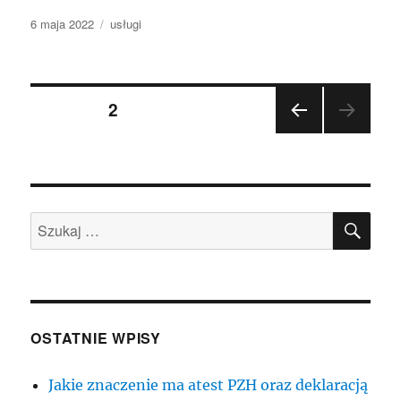
Data
Kategorie
6 maja 2022
usługi
publikacji
Nawigacja
STRONA
2
POP
po
RZE
DNIA
wpisach
STR
ONA
SZU
Szukaj:
OSTATNIE WPISY
Jakie znaczenie ma atest PZH oraz deklaracją