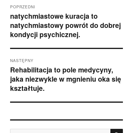
Nawigacja
POPRZEDNI
wpisu
natychmiastowe kuracja to
Poprzedni
natychmiastowy powrót do dobrej
wpis:
kondycji psychicznej.
NASTĘPNY
Rehabilitacja to pole medycyny,
Następny
jaka niezwykle w mgnieniu oka się
wpis:
kształtuje.
SZU
Szukaj: