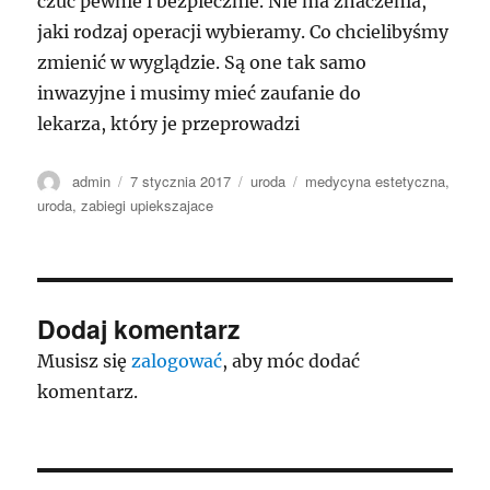
czuć pewnie i bezpiecznie. Nie ma znaczenia,
jaki rodzaj operacji wybieramy. Co chcielibyśmy
zmienić w wyglądzie. Są one tak samo
inwazyjne i musimy mieć zaufanie do
lekarza, który je przeprowadzi
Autor
Data
Kategorie
Tagi
admin
7 stycznia 2017
uroda
medycyna estetyczna
,
publikacji
uroda
,
zabiegi upiekszajace
Dodaj komentarz
Musisz się
zalogować
, aby móc dodać
komentarz.