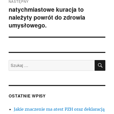
NASTĘPNY
natychmiastowe kuracja to
Następny
należyty powrót do zdrowia
wpis:
umysłowego.
SZU
Szukaj:
OSTATNIE WPISY
Jakie znaczenie ma atest PZH oraz deklaracją