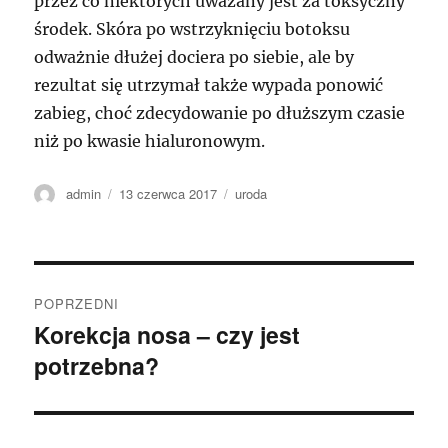
przez co niektórych uważany jest za toksyczny
środek. Skóra po wstrzyknięciu botoksu
odważnie dłużej dociera po siebie, ale by
rezultat się utrzymał także wypada ponowić
zabieg, choć zdecydowanie po dłuższym czasie
niż po kwasie hialuronowym.
Autor
Data
Kategorie
admin
13 czerwca 2017
uroda
publikacji
Nawigacja
POPRZEDNI
wpisu
Korekcja nosa – czy jest
Poprzedni
potrzebna?
wpis: