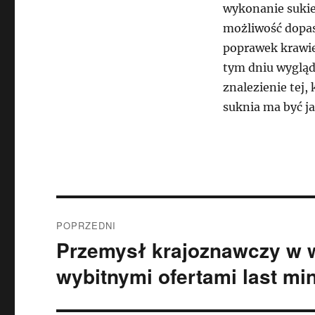
wykonanie sukie
możliwość dopas
poprawek krawie
tym dniu wygląd
znalezienie tej,
suknia ma być ja
Nawigacja
POPRZEDNI
wpisu
Przemysł krajoznawczy w 
Poprzedni
wpis:
wybitnymi ofertami last mi