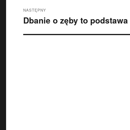
NASTĘPNY
Dbanie o zęby to podstawa
Następny
wpis: