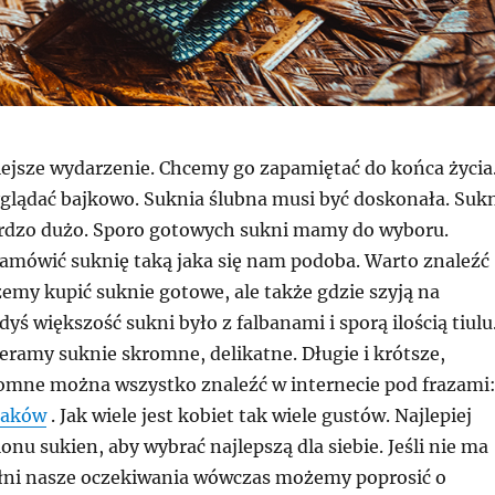
iejsze wydarzenie. Chcemy go zapamiętać do końca życia
glądać bajkowo. Suknia ślubna musi być doskonała. Suk
ardzo dużo. Sporo gotowych sukni mamy do wyboru.
mówić suknię taką jaka się nam podoba. Warto znaleźć
emy kupić suknie gotowe, ale także gdzie szyją na
yś większość sukni było z falbanami i sporą ilością tiulu
eramy suknie skromne, delikatne. Długie i krótsze,
kromne można wszystko znaleźć w internecie pod frazami
raków
. Jak wiele jest kobiet tak wiele gustów. Najlepiej
lonu sukien, aby wybrać najlepszą dla siebie. Jeśli nie ma
pełni nasze oczekiwania wówczas możemy poprosić o