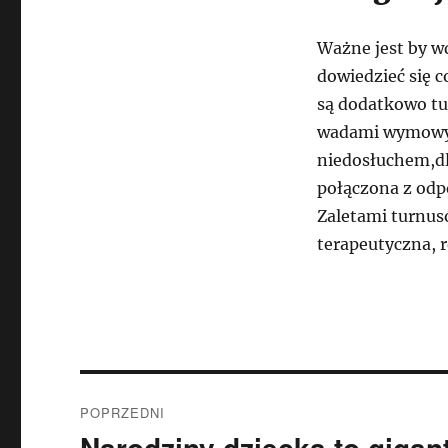
Ważne jest by wd
dowiedzieć się 
są dodatkowo tu
wadami wymowy, 
niedosłuchem,dla
połączona z odpo
Zaletami turnus
terapeutyczna, 
Nawigacja
POPRZEDNI
wpisu
Narodziny dziecka to gigan
Poprzedni