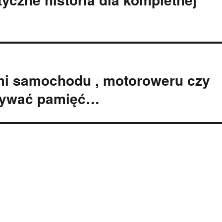
ami samochodu , motoroweru czy
wywać pamięć…