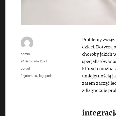
Problemy związa
dzieci. Dotyczą 
Autor
admin
choroby jakich
Data
24 listopada 2021
specjalistów w o
publikacji
Kategorie
usługi
których można 
Tagi
fizjoterapia
,
logopeda
umiejętnością ja
zatem zacząć lec
zdiagnozuje pro
integrac