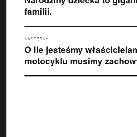
wpis:
familii.
NASTĘPNY
O ile jesteśmy właściciel
Następny
wpis:
motocyklu musimy zacho