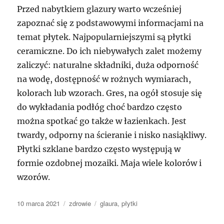
Przed nabytkiem glazury warto wcześniej
zapoznać się z podstawowymi informacjami na
temat płytek. Najpopularniejszymi są płytki
ceramiczne. Do ich niebywałych zalet możemy
zaliczyć: naturalne składniki, duża odporność
na wodę, dostępność w rożnych wymiarach,
kolorach lub wzorach. Gres, na ogół stosuje się
do wykładania podłóg choć bardzo często
można spotkać go także w łazienkach. Jest
twardy, odporny na ścieranie i nisko nasiąkliwy.
Płytki szklane bardzo często występują w
formie ozdobnej mozaiki. Maja wiele kolorów i
wzorów.
Data
Kategorie
Tagi
10 marca 2021
zdrowie
glaura
,
płytki
publikacji