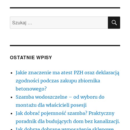
SZU
Szukaj:
OSTATNIE WPISY
Jakie znaczenie ma atest PZH oraz deklaracją
zgodności podczas zakupu zbiornika
betonowego?
Szamba wodoszczelne – od wyboru do
montażu dla właścicieli posesji
Jak dobrać pojemność szamba? Praktyczny
poradnik dla budujących dom bez kanalizacji.
Jak dobrze dobrane wyposażenie sklepowe