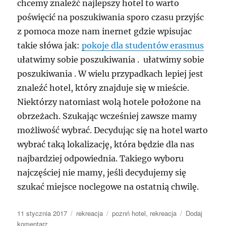
chcemy znaleźć najlepszy hotel to warto
poświęcić na poszukiwania sporo czasu przyjśc
z pomoca moze nam inernet gdzie wpisujac
takie słówa jak:
pokoje dla studentów erasmus
ułatwimy sobie poszukiwania . ułatwimy sobie
poszukiwania . W wielu przypadkach lepiej jest
znaleźć hotel, który znajduje się w mieście.
Niektórzy natomiast wolą hotele położone na
obrzeżach. Szukając wcześniej zawsze mamy
możliwość wybrać. Decydując się na hotel warto
wybrać taką lokalizację, która będzie dla nas
najbardziej odpowiednia. Takiego wyboru
najczęściej nie mamy, jeśli decydujemy się
szukać miejsce noclegowe na ostatnią chwilę.
Data
Kategorie
Tagi
11 stycznia 2017
rekreacja
poznń hotel
,
rekreacja
Dodaj
publikacji
do
komentarz