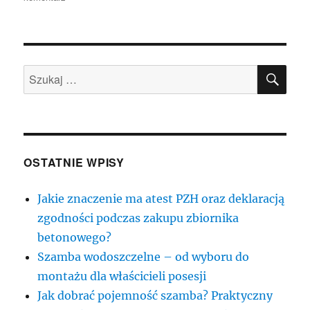
Turystyka
w
naszym
kraju
SZU
przez
Szukaj:
cały
czas
kuszą
perfekcyjnymi
ofertami
last
OSTATNIE WPISY
minute
Jakie znaczenie ma atest PZH oraz deklaracją
zgodności podczas zakupu zbiornika
betonowego?
Szamba wodoszczelne – od wyboru do
montażu dla właścicieli posesji
Jak dobrać pojemność szamba? Praktyczny