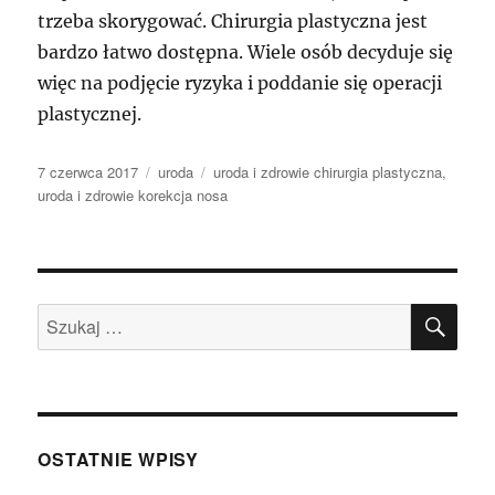
trzeba skorygować. Chirurgia plastyczna jest
bardzo łatwo dostępna. Wiele osób decyduje się
więc na podjęcie ryzyka i poddanie się operacji
plastycznej.
Data
Kategorie
Tagi
7 czerwca 2017
uroda
uroda i zdrowie chirurgia plastyczna
,
publikacji
uroda i zdrowie korekcja nosa
SZU
Szukaj:
OSTATNIE WPISY