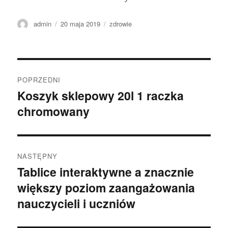
Autor
Data
Kategorie
admin
20 maja 2019
zdrowie
publikacji
Nawigacja
POPRZEDNI
wpisu
Koszyk sklepowy 20l 1 raczka
Poprzedni
chromowany
wpis:
NASTĘPNY
Tablice interaktywne a znacznie
Następny
większy poziom zaangażowania
wpis:
nauczycieli i uczniów