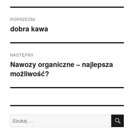
Nawigacja
POPRZEDNI
wpisu
dobra kawa
Poprzedni
wpis:
NASTĘPNY
Nawozy organiczne – najlepsza
Następny
możliwość?
wpis:
SZU
Szukaj: