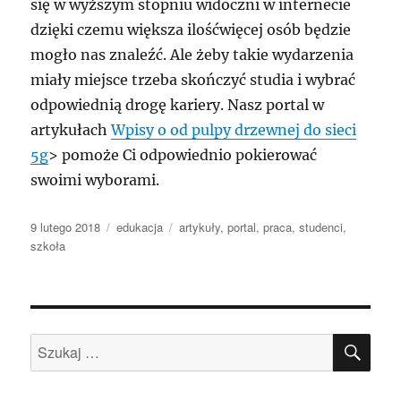
się w wyższym stopniu widoczni w internecie
dzięki czemu większa ilośćwięcej osób będzie
mogło nas znaleźć. Ale żeby takie wydarzenia
miały miejsce trzeba skończyć studia i wybrać
odpowiednią drogę kariery. Nasz portal w
artykułach
Wpisy o od pulpy drzewnej do sieci
5g
> pomoże Ci odpowiednio pokierować
swoimi wyborami.
Data
Kategorie
Tagi
9 lutego 2018
edukacja
artykuły
,
portal
,
praca
,
studenci
,
publikacji
szkoła
SZU
Szukaj: