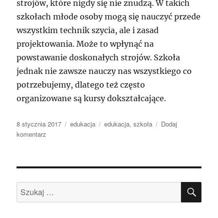
strojów, które nigdy się nie znudzą. W takich
szkołach młode osoby mogą się nauczyć przede
wszystkim technik szycia, ale i zasad
projektowania. Może to wpłynąć na
powstawanie doskonałych strojów. Szkoła
jednak nie zawsze nauczy nas wszystkiego co
potrzebujemy, dlatego też często
organizowane są kursy dokształcające.
Data
Kategorie
Tagi
8 stycznia 2017
edukacja
edukacja
,
szkoła
Dodaj
publikacji
do
komentarz
Szkoła
krawiecka
–
zawód
SZU
z
Szukaj:
przyszłością