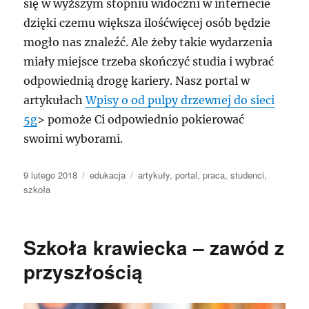
się w wyższym stopniu widoczni w internecie
dzięki czemu większa ilośćwięcej osób będzie
mogło nas znaleźć. Ale żeby takie wydarzenia
miały miejsce trzeba skończyć studia i wybrać
odpowiednią drogę kariery. Nasz portal w
artykułach
Wpisy o od pulpy drzewnej do sieci
5g
> pomoże Ci odpowiednio pokierować
swoimi wyborami.
Data
Kategorie
Tagi
9 lutego 2018
edukacja
artykuły
,
portal
,
praca
,
studenci
,
publikacji
szkoła
Szkoła krawiecka – zawód z
przyszłością