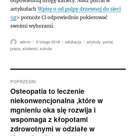
odpowiednią drogę kariery. Nasz portal w
artykułach
Wpisy o od pulpy drzewnej do sieci
5g
> pomoże Ci odpowiednio pokierować
swoimi wyborami.
Autor
Data
Kategorie
Tagi
admin
9 lutego 2018
edukacja
artykuły
,
portal
,
publikacji
praca
,
studenci
,
szkoła
Nawigacja
POPRZEDNI
wpisu
Osteopatia to leczenie
Poprzedni
niekonwencjonalna ,które w
wpis:
mgnieniu oka się rozwija i
wspomaga z kłopotami
zdrowotnymi w odziałe w