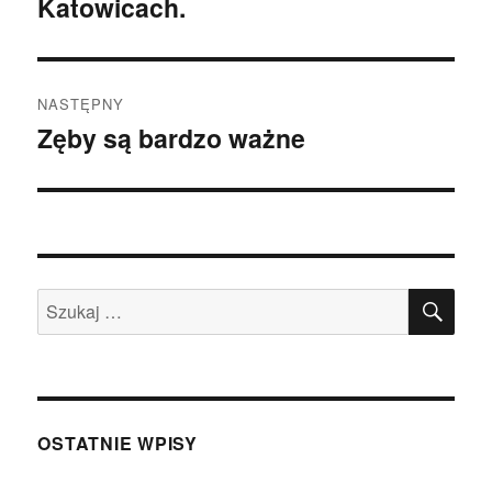
Katowicach.
NASTĘPNY
Zęby są bardzo ważne
Następny
wpis:
SZU
Szukaj:
OSTATNIE WPISY